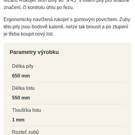
řezání. Rukojeť tvoří úhly 90° a 45° s listem pily pro snadné
značení, či kontrolu úhlu po řezu.
Ergonomicky navržená rukojeť s gumovým povrchem. Zuby
této pily jsou bodově kalené, nelze tak brousit a po ztupení
je třeba koupit nový list.
Parametry výrobku
Délka pily
650 mm
Délka listu
550 mm
Tloušťka listu
1 mm
Rozteč zubů