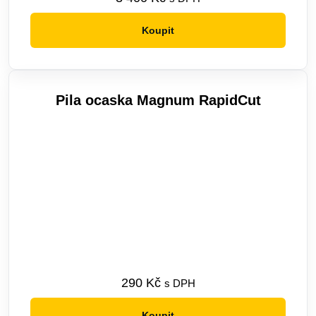
Koupit
Tento
produkt
má
více
Pila ocaska Magnum RapidCut
variant.
Možnosti
lze
vybrat
na
stránce
produktu
290
Kč
s DPH
Koupit