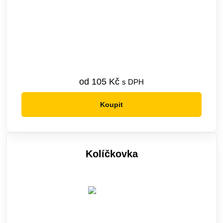
od
105
Kč
s DPH
Koupit
Tento
produkt
má
více
Kolíčkovka
variant.
Možnosti
lze
vybrat
na
stránce
produktu