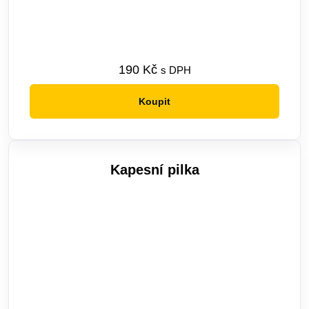
190
Kč
s DPH
Koupit
Tento
produkt
má
více
Kapesní pilka
variant.
Možnosti
lze
vybrat
na
stránce
produktu