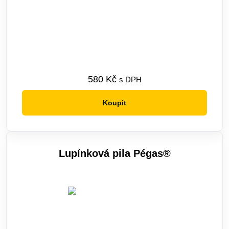
580
Kč
s DPH
Koupit
Lupínková pila Pégas®