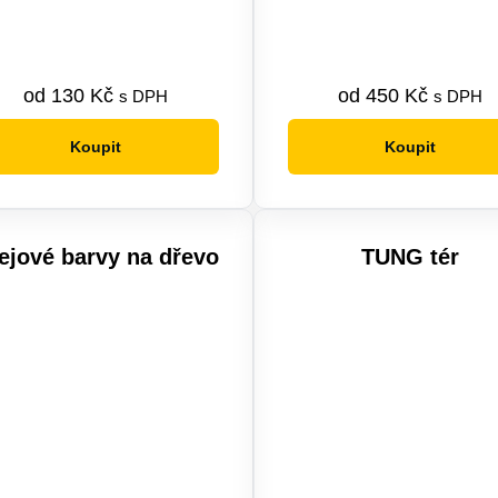
od
130
Kč
od
450
Kč
s DPH
s DPH
Koupit
Koupit
Tento
Tento
produkt
produkt
má
má
více
více
ejové barvy na dřevo
TUNG tér
variant.
variant.
Možnosti
Možnosti
lze
lze
vybrat
vybrat
na
na
stránce
stránce
produktu
produktu