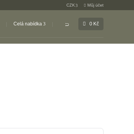
CZK
Můj účet
Celá nabídka
0
Kč
Products
search