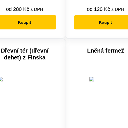
od
280
Kč
od
120
Kč
s DPH
s DPH
Koupit
Koupit
Tento
Tento
produkt
produkt
má
má
více
více
Dřevní tér (dřevní
Lněná fermež
variant.
variant.
dehet) z Finska
Možnosti
Možnosti
lze
lze
vybrat
vybrat
na
na
stránce
stránce
produktu
produktu