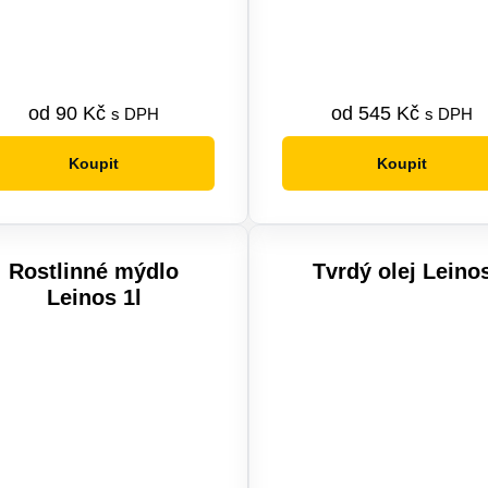
od
90
Kč
od
545
Kč
s DPH
s DPH
Koupit
Koupit
Tento
Tento
produkt
produkt
má
má
více
více
Rostlinné mýdlo
Tvrdý olej Leino
variant.
variant.
Leinos 1l
Možnosti
Možnosti
lze
lze
vybrat
vybrat
na
na
stránce
stránce
produktu
produktu