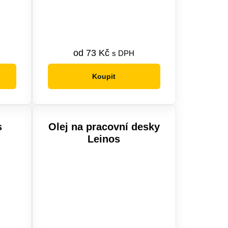
od
73
Kč
s DPH
Koupit
Tento
produkt
má
více
s
Olej na pracovní desky
variant.
Leinos
Možnosti
lze
vybrat
na
stránce
produktu