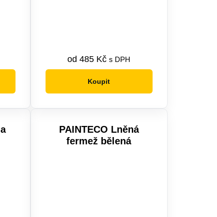
od
485
Kč
s DPH
Koupit
Tento
produkt
má
více
na
PAINTECO Lněná
variant.
fermež bělená
Možnosti
lze
vybrat
na
stránce
produktu