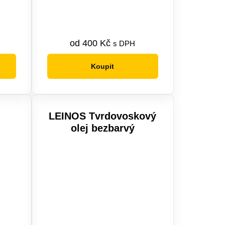
od
400
Kč
s DPH
Koupit
Tento
produkt
má
více
LEINOS Tvrdovoskový
variant.
olej bezbarvý
Možnosti
lze
vybrat
na
stránce
produktu