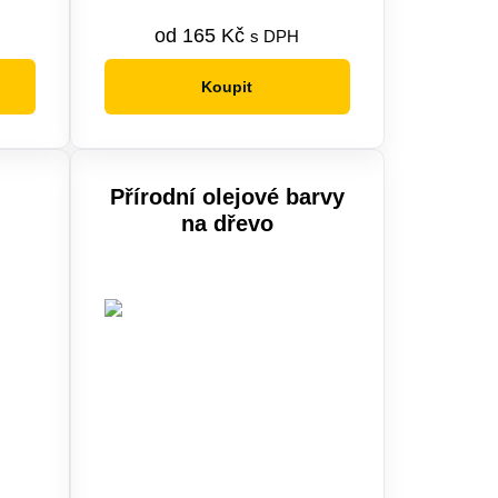
od
165
Kč
s DPH
Koupit
Tento
produkt
má
více
Přírodní olejové barvy
variant.
na dřevo
Možnosti
lze
vybrat
na
stránce
produktu