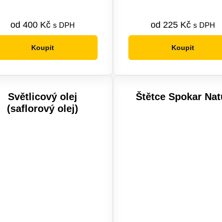
od
400
Kč
od
225
Kč
s DPH
s DPH
Koupit
Koupit
Tento
Tento
produkt
produkt
má
má
více
více
Světlicový olej
Štětce Spokar Nat
variant.
variant.
(saflorový olej)
Možnosti
Možnosti
lze
lze
vybrat
vybrat
na
na
stránce
stránce
produktu
produktu