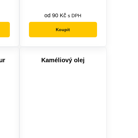
od
90
Kč
s DPH
Koupit
Tento
produkt
má
více
ur
Kaméliový olej
variant.
Možnosti
lze
vybrat
na
stránce
produktu