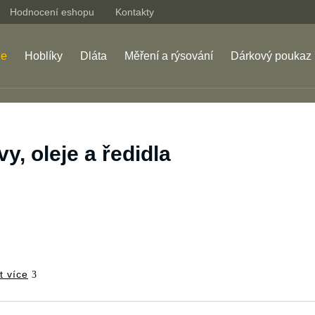
Hodnocení eshopu
Kontakty
je
Hoblíky
Dláta
Měření a rýsování
Dárkový poukaz
y, oleje a ředidla
t více