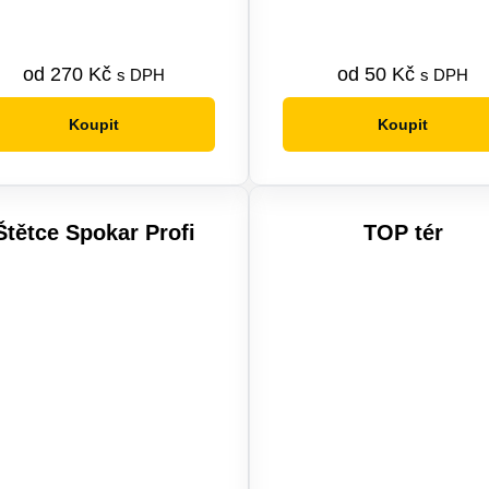
od
270
Kč
od
50
Kč
s DPH
s DPH
Koupit
Koupit
Tento
Tento
produkt
produkt
má
má
více
více
Štětce Spokar Profi
TOP tér
variant.
variant.
Možnosti
Možnosti
lze
lze
vybrat
vybrat
na
na
stránce
stránce
produktu
produktu