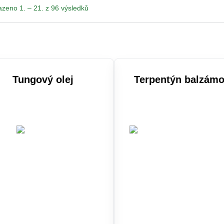
Seřazeno
zeno 1. – 21. z 96 výsledků
podle
oblíbenosti
Tungový olej
Terpentýn balzám