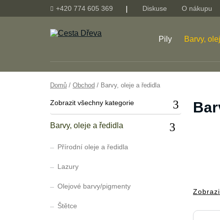
+420 774 605 369
Diskuse
O nákupu
Pily
Barvy, ole
Domů
/
Obchod
/ Barvy, oleje a ředidla
Zobrazit
všechny
kategorie
Barv
Barvy, oleje a ředidla
Přírodní oleje a ředidla
Lazury
Olejové barvy/pigmenty
Zobrazi
Štětce