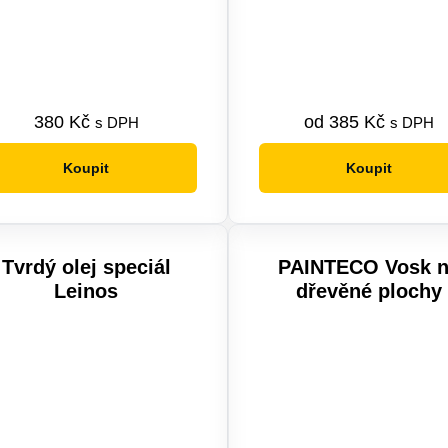
380
Kč
od
385
Kč
s DPH
s DPH
Koupit
Koupit
Tento
produkt
má
více
Tvrdý olej speciál
PAINTECO Vosk 
variant.
Leinos
dřevěné plochy
Možnosti
lze
vybrat
na
stránce
produktu