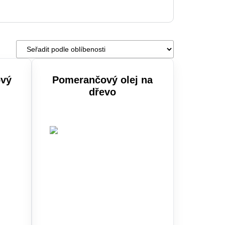
Řazení
obchodu
ový
Pomerančový olej na
dřevo