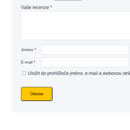
Vaše recenze
*
Jméno
*
E-mail
*
Uložit do prohlížeče jméno, e-mail a webovou str