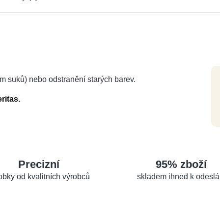
em suků) nebo odstranění starých barev.
ritas.
Precizní
95% zboží
obky od kvalitních výrobců
skladem ihned k odeslá