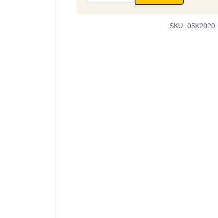
Veritas
množství
SKU:
05K2020