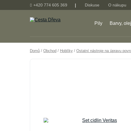
+420 774 605 369
Diskuse
O nákupu
Pily
Barvy, ole
Domů
/
Obchod
/
Hoblíky
/
Ostatní nástroje na úpravu povr