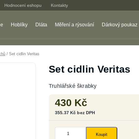
Hodnocení eshopu
Kontakty
je
Hoblíky
Dláta
Měření a rýsování
Dárkový poukaz
chů
/ Set cidlin Veritas
Set cidlin Veritas
Truhlářské škrabky
430
Kč
355.37
Kč
bez DPH
Set
cidlin
Koupit