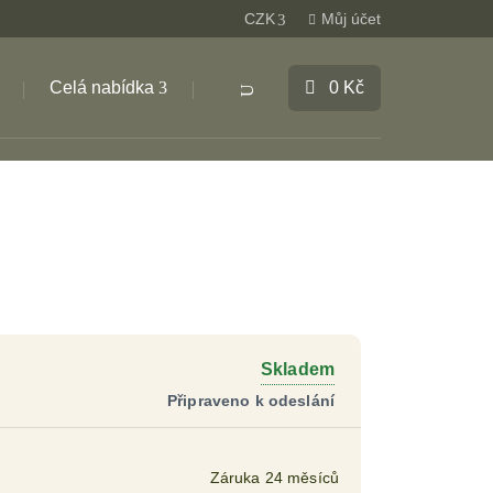
CZK
Můj účet
Celá nabídka
0
Kč
Products
search
Skladem
Záruka 24 měsíců