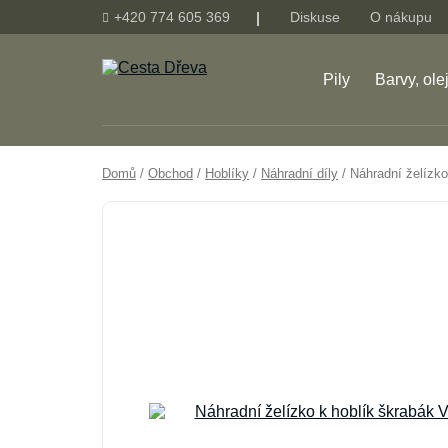
+420 774 605 369
Diskuse
O nákupu
Pily
Barvy, ole
Domů
/
Obchod
/
Hoblíky
/
Náhradní díly
/ Náhradní želízko