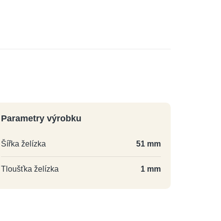
Parametry výrobku
Šířka želízka
51 mm
Tloušťka želízka
1 mm