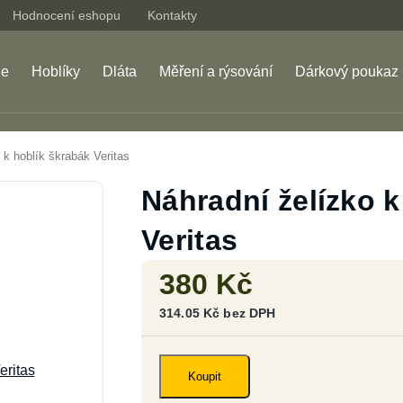
Hodnocení eshopu
Kontakty
je
Hoblíky
Dláta
Měření a rýsování
Dárkový poukaz
 k hoblík škrabák Veritas
Náhradní želízko k
Veritas
380
Kč
314.05
Kč
bez DPH
Náhradní
želízko
Koupit
k