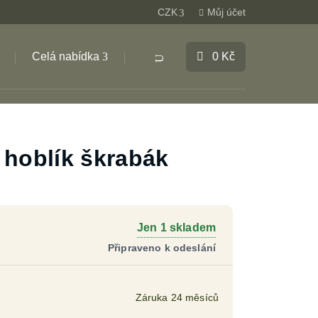
CZK
Můj účet
Celá nabídka
0
Kč
Products
search
 hoblík škrabák
Jen 1 skladem
Záruka 24 měsíců