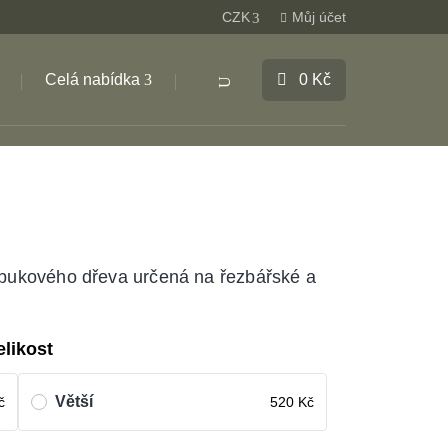
CZK
Můj účet
Celá nabídka
0
Kč
Products
search
 bukového dřeva určená na řezbářské a
elikost
Větší
č
520
Kč