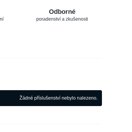
Odborné
ní
poradenství a zkušenosti
Žádné příslušenství nebylo nalezeno.