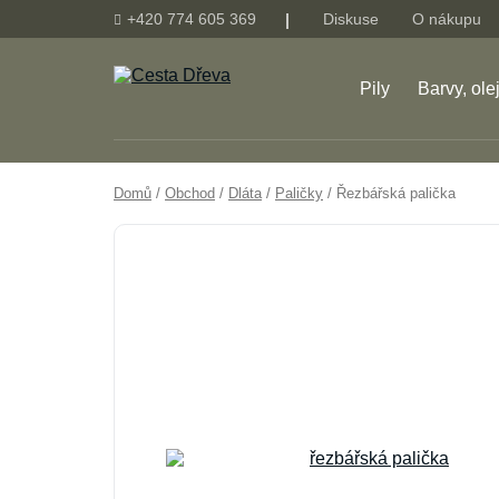
+420 774 605 369
Diskuse
O nákupu
Pily
Barvy, ole
Domů
/
Obchod
/
Dláta
/
Paličky
/ Řezbářská palička