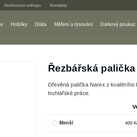
Hodnocení eshopu
Kontakty
je
Hoblíky
Dláta
Měření a rýsování
Dárkový poukaz
Řezbářská palička
Dřevěná palička Narex z kvalitního
truhlářské práce.
V
Menší
400
K