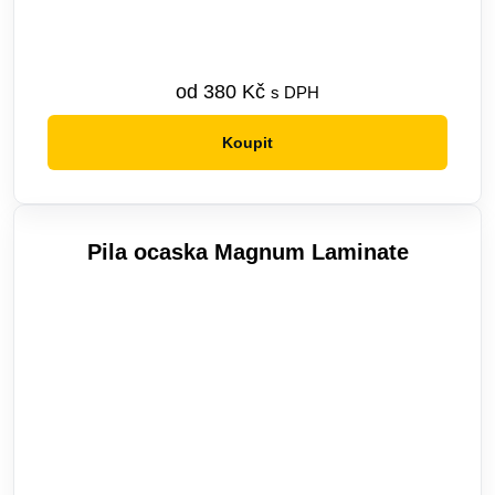
od
380
Kč
s DPH
Koupit
Tento
produkt
má
více
Pila ocaska Magnum Laminate
variant.
Možnosti
lze
vybrat
na
stránce
produktu