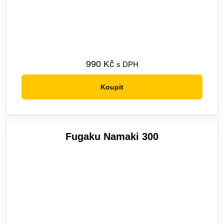
990
Kč
s DPH
Koupit
Tento
produkt
má
více
Fugaku Namaki 300
variant.
Možnosti
lze
vybrat
na
stránce
produktu