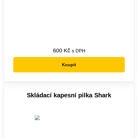
Docílí se tím rychlého a snadného řezání s dokonale
přesným a čistým řezem. Střídá- ním úhlu při řezání
dosáhnete rychlejšího řezu a zabráníte zanášení zubů.
PODÉLNÝ ŘEZ
Zuby na podélný řez (jedna strana pil
ryoba) mají velikost zubů vzestupnou
od rukojeti směrem ke konci pily. To
600
Kč
s DPH
umožňuje snadnější začátek řezu a
urychlení práce. Naostřená je pouze
Koupit
jedna strana zubu, takže prakticky
fungují skrz vlákna dřeva jako dláto.
Rozestup mezi zuby je větší, aby se
pila nezanášela. Při dlouhém podélném
Skládací kapesní pilka Shark
řezu vložte klínek proti svírání pily,
prodloužíte tak její životnost – viz obr..
PŘÍČNÝ ŘEZ
Rychlého a přesného řezu napříč vláknem dřeva je
dosaženo díky způsobu broušení zubů. Zuby jsou
ostřeny protilehle. Každý z nich je ostřen na třech