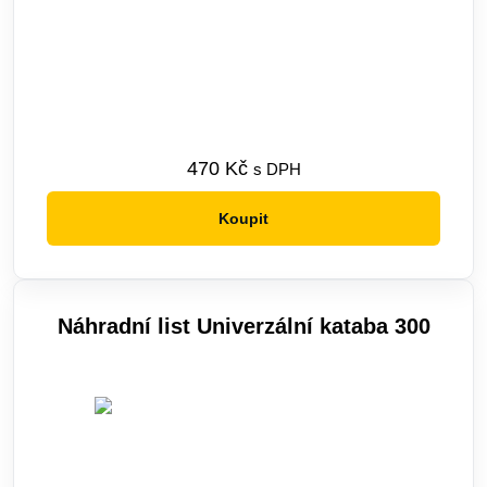
stranách, aby se zajistil obzvláště čistý řez. S těmito
zuby je možné řezat i podél vlákna dřeva (řez je však
pomalejší). Při diagonálním řezání dřeva se doporučuje
použít spíše zuby na podélný řez.
UNIVERZÁLNÍ ZUBY
Tyto zuby jsou navrženy jak pro podélný, příčný, tak i
diagonální řez. Pily opatřeny těmito zuby jsou výborné
470
Kč
s DPH
pro zhotovová- ní truhlářských spojů (ozuby, cinky) a
samozřejmě pro speciální japonské spoje. Protože jsou
Koupit
tyto zuby používány na přesnou práci, jsou jimi opatřeny
jen některé pily typu
Dozuki
.
ÚDRŽBA PILY
Pokud je pila zanesena, tak odstraňte piliny a pryskyřici
Náhradní list Univerzální kataba 300
a natřete plátek olejem – nejlépe přírodním kaméliovým.
Pokud dojde k ulpění smoly, je lehce odstranitelná teplou
vodou. V případě silnějšího zanesení doporučuji použít
terpentýn
nebo
pomerančový olej
a natřít plátek
kaméliovým olejem
.