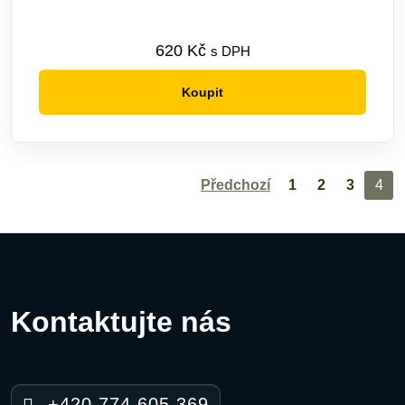
620
Kč
s DPH
Koupit
Předchozí
1
2
3
4
Kontaktujte nás
+420 774 605 369