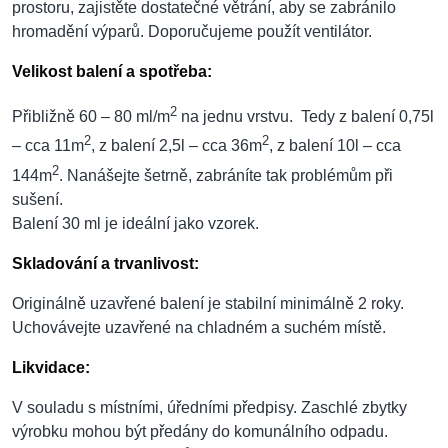
prostoru, zajistěte dostatečné větrání, aby se zabránilo
hromadění výparů. Doporučujeme použít ventilátor.
Velikost balení a spotřeba:
2
Přibližně 60 – 80 ml/m
na jednu vrstvu. Tedy z balení 0,75l
2
2
– cca 11m
, z balení 2,5l – cca 36m
, z balení 10l – cca
2
144m
. Nanášejte šetrně, zabráníte tak problémům při
sušení.
Balení 30 ml je ideální jako vzorek.
Skladování a trvanlivost:
Originálně uzavřené balení je stabilní minimálně 2 roky.
Uchovávejte uzavřené na chladném a suchém místě.
Likvidace:
V souladu s místními, úředními předpisy. Zaschlé zbytky
výrobku mohou být předány do komunálního odpadu.