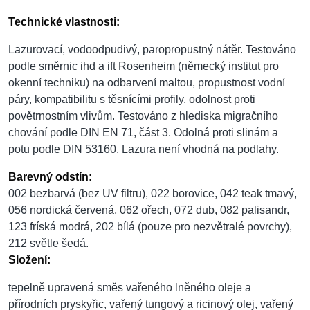
Technické vlastnosti:
Lazurovací, vodoodpudivý, paropropustný nátěr. Testováno
podle směrnic ihd a ift Rosenheim (německý institut pro
okenní techniku) na odbarvení maltou, propustnost vodní
páry, kompatibilitu s těsnícími profily, odolnost proti
povětrnostním vlivům. Testováno z hlediska migračního
chování podle DIN EN 71, část 3. Odolná proti slinám a
potu podle DIN 53160. Lazura není vhodná na podlahy.
Barevný odstín:
002 bezbarvá (bez UV filtru), 022 borovice, 042 teak tmavý,
056 nordická červená, 062 ořech, 072 dub, 082 palisandr,
123 fríská modrá, 202 bílá (pouze pro nezvětralé povrchy),
212 světle šedá.
Složení:
tepelně upravená směs vařeného lněného oleje a
přírodních pryskyřic, vařený tungový a ricinový olej, vařený