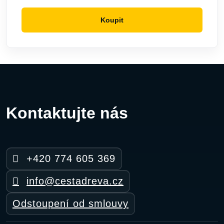
Koupit
Tento
produkt
má
více
variant.
Možnosti
lze
vybrat
Kontaktujte nás
na
stránce
produktu
+420 774 605 369
info@cestadreva.cz
Odstoupení od smlouvy