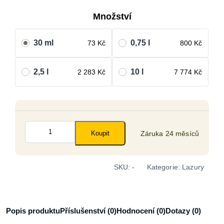
Množství
30 ml
0,75 l
73
Kč
800
Kč
2,5 l
10 l
2 283
Kč
7 774
Kč
LEINOS
Záruka 24 měsíců
Venkovní
Koupit
lazura
na
dřevo
SKU:
-
Kategorie:
Lazury
ořech
množství
Popis produktu
Příslušenství (0)
Hodnocení (0)
Dotazy (0)