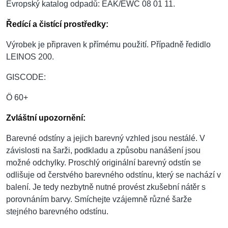
Evropský katalog odpadů: EAK/EWC 08 01 11.
Ředící a čistící prostředky:
Výrobek je připraven k přímému použití. Případně ředidlo
LEINOS 200.
GISCODE:
Ö 60+
Zvláštní upozornění:
Barevné odstíny a jejich barevný vzhled jsou nestálé. V
závislosti na šarži, podkladu a způsobu nanášení jsou
možné odchylky. Proschlý originální barevný odstín se
odlišuje od čerstvého barevného odstínu, který se nachází v
balení. Je tedy nezbytně nutné provést zkušební nátěr s
porovnáním barvy. Smíchejte vzájemně různé šarže
stejného barevného odstínu.