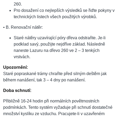
260.
Pro dosažení co nejlepších výsledků se řiďte pokyny v
technických listech všech použitých výrobků.
•
B. Renovační nátěr:
Staré nátěry uzavírající póry dřeva odstraňte. Je-li
podklad savý, použijte nejdříve základ. Následně
naneste Lazuru na dřevo 260 ve 2 – 3 tenkých
vrstvách.
Upozornění:
Staré popraskané trámy chraňte před silným deštěm jak
během nanášení, tak 3 – 4 dny po nanášení.
Doba schnutí:
Přibližně 16-24 hodin při normálních povětrnostních
podmínkách. Tento systém vyžaduje při schnutí dostatečné
množství kyslíku ze vzduchu. Pracujete-li v uzavřeném