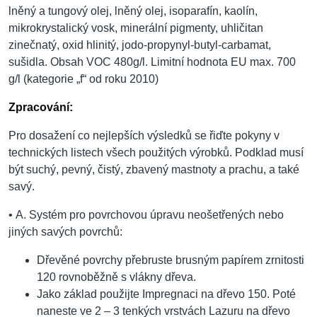
lněný a tungový olej, lněný olej, isoparafín, kaolín,
mikrokrystalický vosk, minerální pigmenty, uhličitan
zinečnatý, oxid hlinitý, jodo-propynyl-butyl-carbamat,
sušidla. Obsah VOC 480g/l. Limitní hodnota EU max. 700
g/l (kategorie „f“ od roku 2010)
Zpracování:
Pro dosažení co nejlepších výsledků se řiďte pokyny v
technických listech všech použitých výrobků. Podklad musí
být suchý, pevný, čistý, zbavený mastnoty a prachu, a také
savý.
•
A. Systém pro povrchovou úpravu neošetřených nebo
jiných savých povrchů:
Dřevěné povrchy přebruste brusným papírem zrnitosti
120 rovnoběžně s vlákny dřeva.
Jako základ použijte Impregnaci na dřevo 150. Poté
naneste ve 2 – 3 tenkých vrstvách Lazuru na dřevo