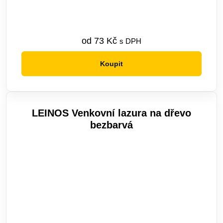
od
73
Kč
s DPH
Koupit
Tento
produkt
má
více
LEINOS Venkovní lazura na dřevo
variant.
bezbarvá
Možnosti
lze
vybrat
na
stránce
produktu