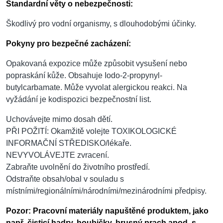
Standardní věty o nebezpečnosti:
Škodlivý pro vodní organismy, s dlouhodobými účinky.
Pokyny pro bezpečné zacházení:
Opakovaná expozice může způsobit vysušení nebo
popraskání kůže. Obsahuje Iodo-2-propynyl-
butylcarbamate. Může vyvolat alergickou reakci. Na
vyžádání je kodispozici bezpečnostní list.
Uchovávejte mimo dosah dětí.
PŘI POŽITÍ: Okamžitě volejte TOXIKOLOGICKÉ
INFORMAČNÍ STŘEDISKO/lékaře.
NEVYVOLÁVEJTE zvracení.
Zabraňte uvolnění do životního prostředí.
Odstraňte obsah/obal v souladu s
místními/regionálními/národními/mezinárodními předpisy.
Pozor: Pracovní materiály napuštěné produktem, jako
např. čisticí hadry, houbičky, brusný prach apod. s