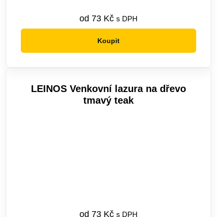
od
73
Kč
s DPH
Koupit
Tento
produkt
má
více
LEINOS Venkovní lazura na dřevo
variant.
tmavý teak
Možnosti
lze
vybrat
na
stránce
produktu
od
73
Kč
s DPH