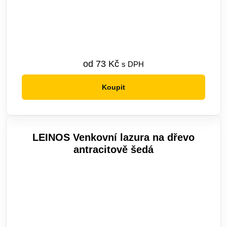
od
73
Kč
s DPH
Koupit
Tento
produkt
má
více
LEINOS Venkovní lazura na dřevo
variant.
antracitově šedá
Možnosti
lze
vybrat
na
stránce
produktu