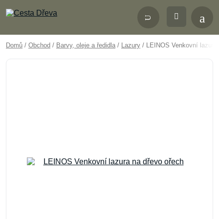
Domů
/
Obchod
/
Barvy, oleje a ředidla
/
Lazury
/ LEINOS Venkovní lazura 